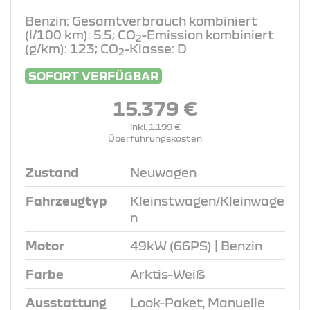
Benzin: Gesamtverbrauch kombiniert
(l/100 km): 5.5; CO
-Emission kombiniert
2
(g/km): 123; CO
-Klasse: D
2
SOFORT VERFÜGBAR
15.379 €
inkl. 1.199 €
Überführungskosten
Zustand
Neuwagen
Fahrzeugtyp
Kleinstwagen/Kleinwage
n
Motor
49kW (66PS) | Benzin
Farbe
Arktis-Weiß
Ausstattung
Look-Paket, Manuelle