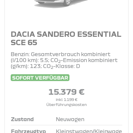
DACIA SANDERO ESSENTIAL
SCE 65
Benzin: Gesamtverbrauch kombiniert
(l/100 km): 5.5; CO
-Emission kombiniert
2
(g/km): 123; CO
-Klasse: D
2
SOFORT VERFÜGBAR
15.379 €
inkl. 1.199 €
Überführungskosten
Zustand
Neuwagen
Fahrzeugtyp
Kleinstwagen/Kleinwage