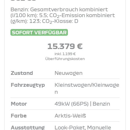
Benzin: Gesamtverbrauch kombiniert
(l/100 km): 5.5; CO
-Emission kombiniert
2
(g/km): 123; CO
-Klasse: D
2
SOFORT VERFÜGBAR
15.379 €
inkl. 1.199 €
Überführungskosten
Zustand
Neuwagen
Fahrzeugtyp
Kleinstwagen/Kleinwage
n
Motor
49kW (66PS) | Benzin
Farbe
Arktis-Weiß
Ausstattung
Look-Paket, Manuelle