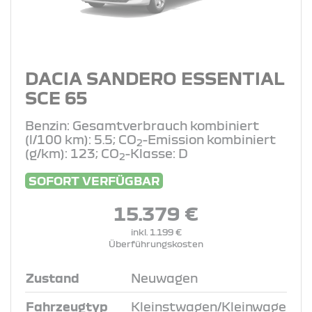
DACIA SANDERO ESSENTIAL
SCE 65
Benzin: Gesamtverbrauch kombiniert
(l/100 km): 5.5; CO
-Emission kombiniert
2
(g/km): 123; CO
-Klasse: D
2
SOFORT VERFÜGBAR
15.379 €
inkl. 1.199 €
Überführungskosten
Zustand
Neuwagen
Fahrzeugtyp
Kleinstwagen/Kleinwage