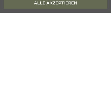
ALLE AKZEPTIEREN
09:00 Uhr - 12:00 Uhr
KONTAKT & ANFAHRT
ÖFFNUNGSZEITEN
STANDORTE
Datenschutz
Cookies