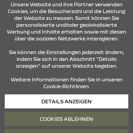
ANFRAGE SENDEN
Unsere Website und ihre Partner verwenden
Cookies, um die Besucherzahl und die Leistung
ÖFFNUNGSZEITEN
der Website zu messen. Somit können Sie
personalisierte und/oder geolokalisierte
Verkauf Neu- und Gebrauchtwagen
Werbung und Inhalte erhalten sowie mit diesen
Montag - Freitag
über die sozialen Netzwerke interagieren.
08:00 Uhr - 18:00 Uhr
Samstag
Sie können die Einstellungen jederzeit ändern,
09:00 Uhr - 13:00 Uhr
indem Sie sich in den Abschnitt "Details
anzeigen" auf unserer Website begeben.
Service
Montag - Freitag
Weitere Informationen finden Sie in unseren
07:30 Uhr - 18:00 Uhr
Cookie-Richtlinien.
Samstag
09:00 Uhr - 13:00 Uhr
DETAILS ANZEIGEN
Teile & Zubehör
Montag - Freitag
COOKIES ABLEHNEN
07:30 Uhr - 17:00 Uhr
Samstag