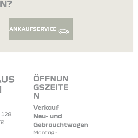
EN?
ANKAUFSERVICE
AUS
ÖFFNUN
GSZEITE
H
N
Verkauf
. 128
Neu- und
rg
Gebrauchtwagen
Montag -