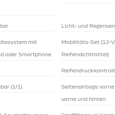
n
lbar
Licht- und Regense
ediasystem mit
Mobilitäts-Set (12
ad oder Smartphone
Reifendichtmittel)
Reifendruckkontroll
bar (1/1)
Seitenairbags vorn
vorne und hinten
l. Spurhaltewarner
Stoßfänger in Wage