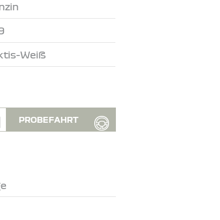
nzin
9
ktis-Weiß
PROBEFAHRT
ge