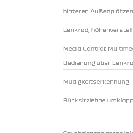
hinteren Außenplätze
Lenkrad, höhenverstel
Media Control: Multim
Bedienung über Lenkr
Müdigkeitserkennung
Rücksitzlehne umklapp
Spurhalteassistent ink