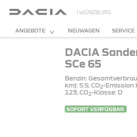
| WÜRZBURG
ANGEBOTE
NEUWAGEN
SERVICE
DACIA Sander
SCe 65
Benzin: Gesamtverbrau
km): 5.5; CO
-Emission 
2
123; CO
-Klasse: D
2
SOFORT VERFÜGBAR