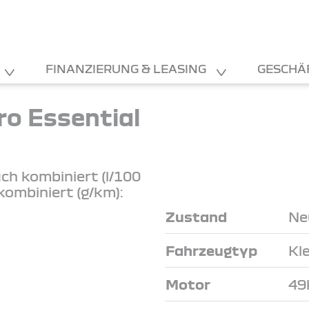
FINANZIERUNG & LEASING
GESCHÄ
o Essential
ch kombiniert (l/100
kombiniert (g/km):
Zustand
Ne
Fahrzeugtyp
Kl
Motor
49