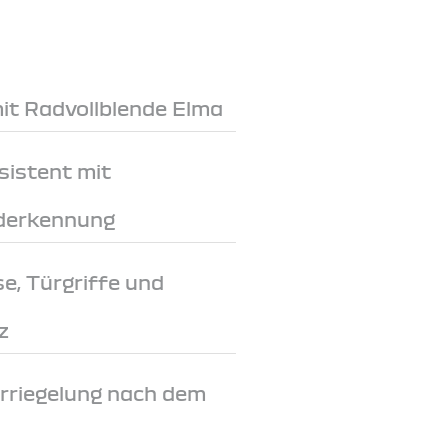
mit Radvollblende Elma
sistent mit
derkennung
, Türgriffe und
z
rriegelung nach dem