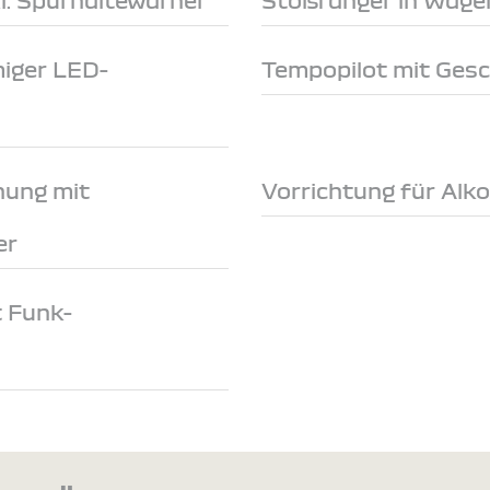
miger LED-
Tempopilot mit Ges
nung mit
Vorrichtung für Alk
er
t Funk-