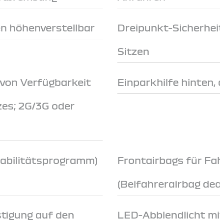
en höhenverstellbar
Dreipunkt-Sicherhei
Sitzen
 von Verfügbarkeit
Einparkhilfe hinten,
zes; 2G/3G oder
tabilitätsprogramm)
Frontairbags für Fa
(Beifahrerairbag dea
stigung auf den
LED-Abblendlicht mi