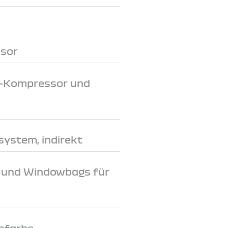
nsor
-V-Kompressor und
system, indirekt
e und Windowbags für
nfarbe