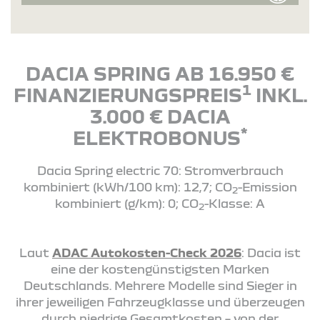
DACIA SPRING AB 16.950 €
1
FINANZIERUNGSPREIS
INKL.
3.000 € DACIA
*
ELEKTROBONUS
Dacia Spring electric 70: Stromverbrauch
kombiniert (kWh/100 km): 12,7; CO
-Emission
2
kombiniert (g/km): 0; CO
-Klasse: A
2
Laut
ADAC Autokosten-Check 2026
: Dacia ist
eine der kostengünstigsten Marken
Deutschlands. Mehrere Modelle sind Sieger in
ihrer jeweiligen Fahrzeugklasse und überzeugen
durch niedrige Gesamtkosten – von der