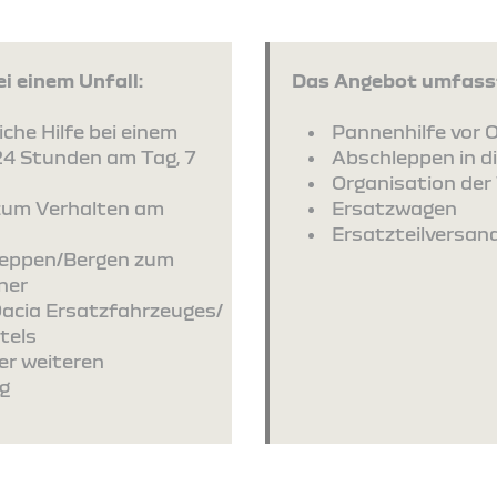
i einem Unfall:
Das Angebot umfasst
che Hilfe bei einem
Pannenhilfe vor O
24 Stunden am Tag, 7
Abschleppen in d
Organisation der 
zum Verhalten am
Ersatzwagen
Ersatzteilversan
leppen/Bergen zum
ner
Dacia Ersatzfahrzeuges/
tels
er weiteren
g