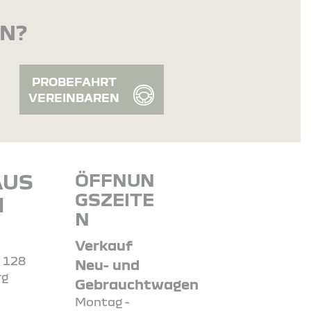
EN?
PROBEFAHRT
VEREINBAREN
AUS
ÖFFNUN
GSZEITE
H
N
Verkauf
. 128
Neu- und
rg
Gebrauchtwagen
Montag -