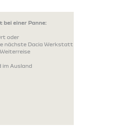
 bei einer Panne:
rt oder
ie nächste Dacia Werkstatt
Weiterreise
d im Ausland