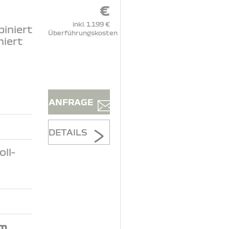
€
inkl. 1.199 €
iniert
Überführungskosten
niert
ANFRAGE
DETAILS
ll-
.m.