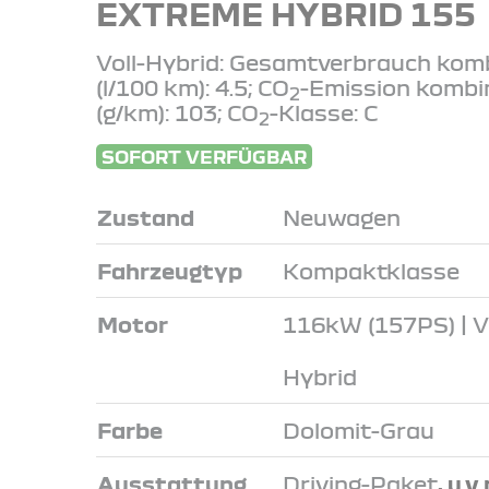
EXTREME HYBRID 155
Voll-Hybrid: Gesamtverbrauch komb
(l/100 km): 4.5; CO
-Emission kombi
2
(g/km): 103; CO
-Klasse: C
2
SOFORT VERFÜGBAR
Zustand
Neuwagen
Fahrzeugtyp
Kompaktklasse
Motor
116kW (157PS) | Vo
Hybrid
Farbe
Dolomit-Grau
Ausstattung
Driving-Paket
, u.v