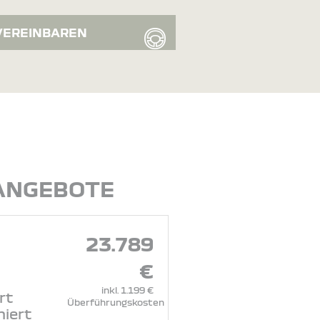
VEREINBAREN
 ANGEBOTE
23.789
€
inkl. 1.199 €
rt
Überführungskosten
niert