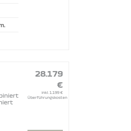
.m.
28.179
€
inkl. 1.199 €
iniert
Überführungskosten
niert