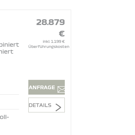
28.879
€
inkl. 1.199 €
iniert
Überführungskosten
niert
ANFRAGE
DETAILS
ll-