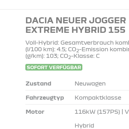
DACIA NEUER JOGGER
EXTREME HYBRID 155
Voll-Hybrid: Gesamtverbrauch komb
(l/100 km): 4.5; CO
-Emission kombi
2
(g/km): 103; CO
-Klasse: C
2
SOFORT VERFÜGBAR
Zustand
Neuwagen
Fahrzeugtyp
Kompaktklasse
Motor
116kW (157PS) | Vo
Hybrid