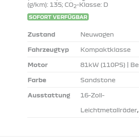
(g/km): 135; CO
-Klasse: D
2
SOFORT VERFÜGBAR
Zustand
Neuwagen
Fahrzeugtyp
Kompaktklasse
Motor
81kW (110PS) | Be
Farbe
Sandstone
Ausstattung
16-Zoll-
Leichtmetallräder