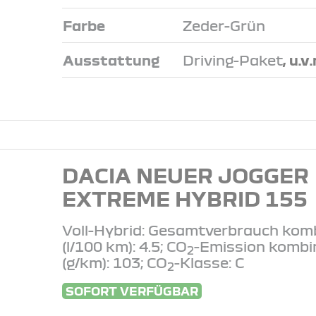
Farbe
Zeder-Grün
Ausstattung
Driving-Paket
, u.v
DACIA NEUER JOGGER
EXTREME HYBRID 155
Voll-Hybrid: Gesamtverbrauch komb
(l/100 km): 4.5; CO
-Emission kombi
2
(g/km): 103; CO
-Klasse: C
2
SOFORT VERFÜGBAR