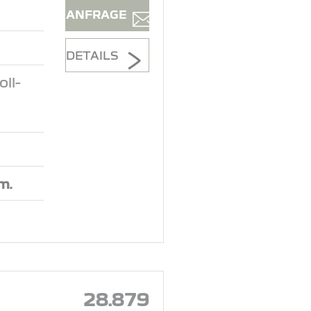
ANFRAGE
DETAILS
ll-
.m.
28.879