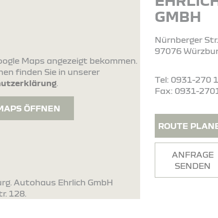
EHRLIC
GMBH
Nürnberger Str
97076 Würzbu
 Google Maps angezeigt bekommen.
en finden Sie in unserer
Tel: 0931-270 
utzerklärung
.
Fax: 0931-270
MAPS ÖFFNEN
ROUTE PLAN
ANFRAGE
SENDEN
urg. Autohaus Ehrlich GmbH
r. 128.