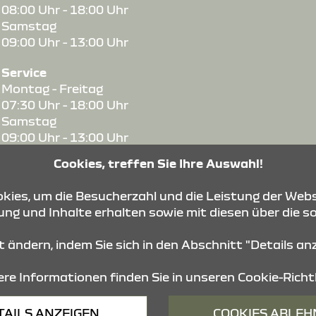
08:00 Uhr - 18:00 Uhr
Samstag
09:00 Uhr - 13:00 Uhr
Service
Montag - Freitag
07:30 Uhr - 18:00 Uhr
Samstag
09:00 Uhr - 13:00 Uhr
Cookies, treffen Sie Ihre Auswahl!
Teile & Zubehör
Montag - Freitag
ies, um die Besucherzahl und die Leistung der Webs
07:30 Uhr - 17:00 Uhr
ng und Inhalte erhalten sowie mit diesen über die s
Samstag
09:00 Uhr - 12:00 Uhr
it ändern, indem Sie sich in den Abschnitt "Details a
re Informationen finden Sie in unseren
Cookie-Richtl
Barrierefreiheit
Impressum
© 2026 Dacia
TAILS ANZEIGEN
COOKIES ABLE