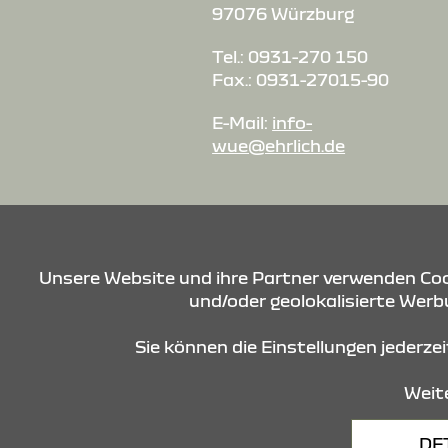
97076 Würzburg
Tel.: 0931-270 150
Fax.: 0931-27015-90
E-Mail:
info-
wue@ehrlich.de
Unsere Website und ihre Partner verwenden Cook
und/oder geolokalisierte Werbu
Sie können die Einstellungen jederze
Weite
Datenschutz
Cookies
DE