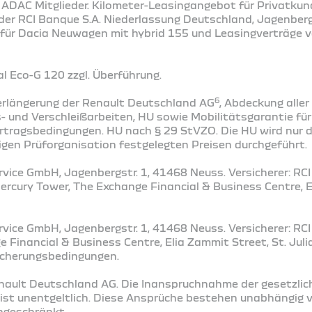
r ADAC Mitglieder. Kilometer-Leasingangebot für Privatkun
der RCI Banque S.A. Niederlassung Deutschland, Jagenbergs
 für Dacia Neuwagen mit hybrid 155 und Leasingverträge 
 Eco-G 120 zzgl. Überführung​.
6
rlängerung der Renault Deutschland AG
, Abdeckung alle
 und Verschleißarbeiten, HU sowie Mobilitätsgarantie fü
tragsbedingungen. HU nach § 29 StVZO. Die HU wird nur d
igen Prüforganisation festgelegten Preisen durchgeführt.
vice GmbH, Jagenbergstr. 1, 41468 Neuss. Versicherer: RCI 
Mercury Tower, The Exchange Financial & Business Centre, E
vice GmbH, Jagenbergstr. 1, 41468 Neuss. Versicherer: RCI 
 Financial & Business Centre, Elia Zammit Street, St. Juli
sicherungsbedingungen.
enault Deutschland AG. Die Inanspruchnahme der gesetzlic
st unentgeltlich. Diese Ansprüche bestehen unabhängig v
ingeschränkt.