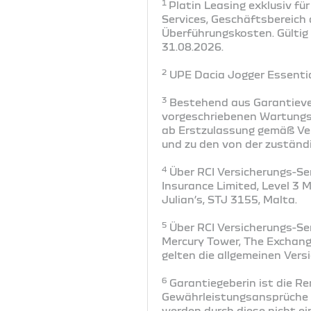
1
Platin Leasing exklusiv fü
Services, Geschäftsbereich 
Überführungskosten. Gültig
31.08.2026.
2
UPE Dacia Jogger Essential
3
Bestehend aus Garantieve
vorgeschriebenen Wartungs-
ab Erstzulassung gemäß Ver
und zu den von der zuständ
4
Über RCI Versicherungs-Ser
Insurance Limited, Level 3 
Julian’s, STJ 3155, Malta.
5
Über RCI Versicherungs-Ser
Mercury Tower, The Exchange
gelten die allgemeinen Ver
6
Garantiegeberin ist die R
Gewährleistungsansprüche i
werden durch diese nicht e