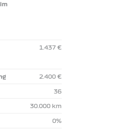
 im
1.437 €
ng
2.400 €
36
30.000 km
0%