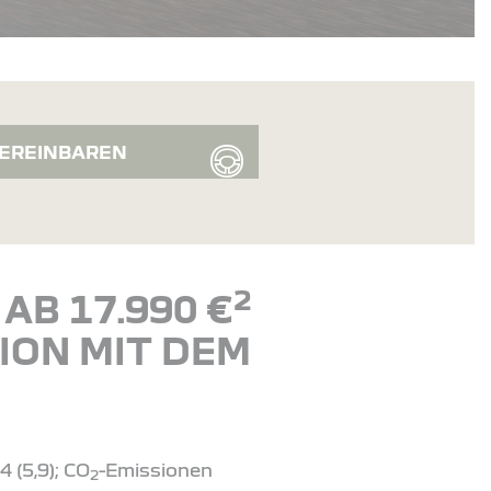
EREINBAREN
2
AB 17.990 €
ION MIT DEM
 (5,9); CO
-Emissionen
2