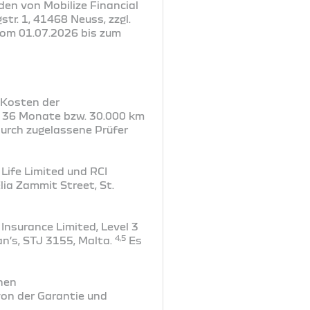
den von Mobilize Financial
tr. 1, 41468 Neuss, zzgl.
vom 01.07.2026 bis zum
r Kosten der
r 36 Monate bzw. 30.000 km
urch zugelassene Prüfer
Life Limited und RCI
lia Zammit Street, St.
Insurance Limited, Level 3
4,5
an’s, STJ 3155, Malta.
Es
hen
on der Garantie und