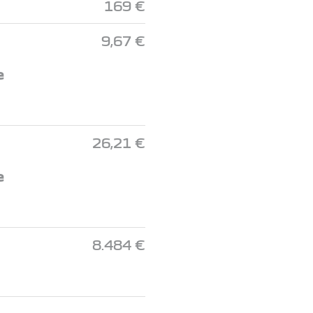
169 €
9,67 €
e
26,21 €
e
8.484 €