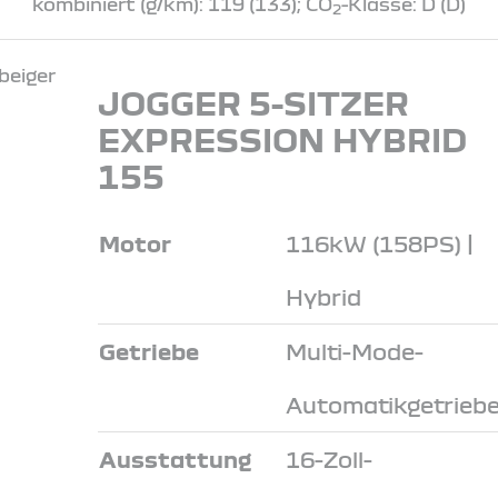
kombiniert (g/km): 119 (133); CO
-Klasse: D (D)
2
JOGGER 5-SITZER
EXPRESSION HYBRID
155
Motor
116kW (158PS) |
Hybrid
Getriebe
Multi-Mode-
Automatikgetrieb
Ausstattung
16-Zoll-