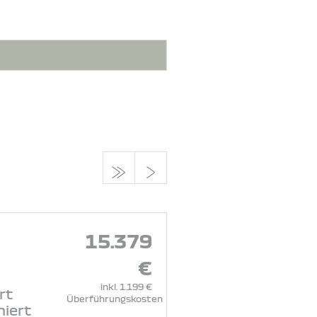
15.379
€
inkl. 1.199 €
rt
Überführungskosten
niert