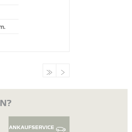
.m.
EN?
ANKAUFSERVICE