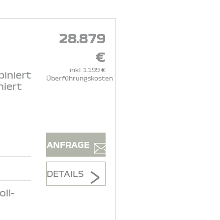
28.879
€
inkl. 1.199 €
iniert
Überführungskosten
niert
ANFRAGE
DETAILS
ll-