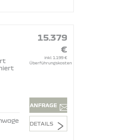
15.379
€
inkl. 1.199 €
rt
Überführungskosten
niert
ANFRAGE
inwage
DETAILS