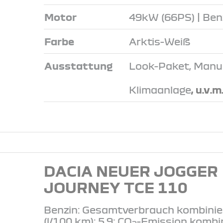
Motor
49kW (66PS) | Ben
Farbe
Arktis-Weiß
Ausstattung
Look-Paket, Manue
Klimaanlage
, u.v.m
DACIA NEUER JOGGER
JOURNEY TCE 110
Benzin: Gesamtverbrauch kombinie
(l/100 km): 5.9; CO
-Emission kombi