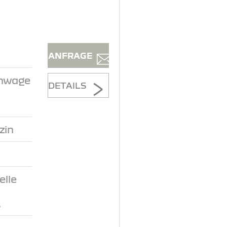
ANFRAGE
inwage
DETAILS
zin
lle
.