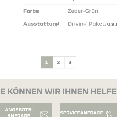
Farbe
Zeder-Grün
Ausstattung
Driving-Paket
, u.v
1
2
3
E KÖNNEN WIR IHNEN HELF
ANGEBOTS-
SERVICEANFRAGE
ANFRAGE