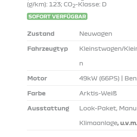
(g/km): 123; CO
-Klasse: D
2
SOFORT VERFÜGBAR
Zustand
Neuwagen
Fahrzeugtyp
Kleinstwagen/Kle
n
Motor
49kW (66PS) | Ben
Farbe
Arktis-Weiß
Ausstattung
Look-Paket, Manue
Klimaanlage
, u.v.m