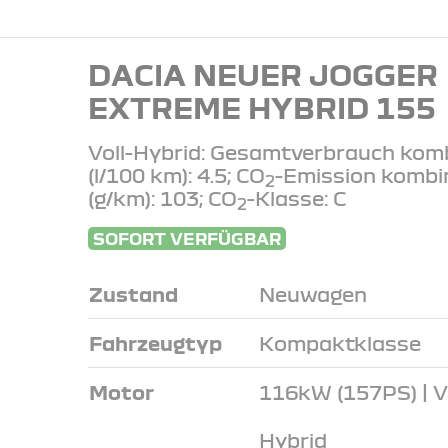
DACIA NEUER JOGGER
EXTREME HYBRID 155
Voll-Hybrid: Gesamtverbrauch komb
(l/100 km): 4.5; CO
-Emission kombi
2
(g/km): 103; CO
-Klasse: C
2
SOFORT VERFÜGBAR
Zustand
Neuwagen
Fahrzeugtyp
Kompaktklasse
Motor
116kW (157PS) | Vo
Hybrid