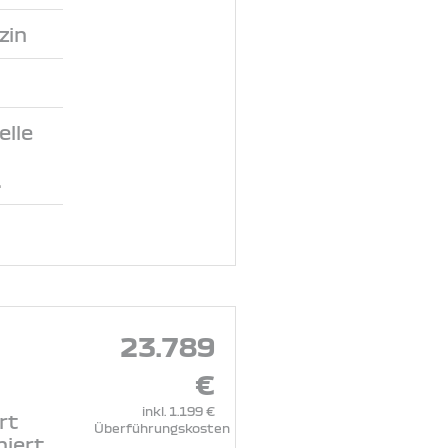
zin
lle
.
23.789
€
inkl. 1.199 €
rt
Überführungskosten
niert