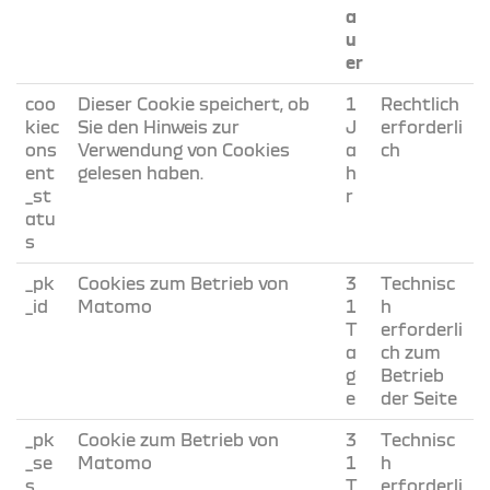
a
u
er
coo
Dieser Cookie speichert, ob
1
Rechtlich
kiec
Sie den Hinweis zur
J
erforderli
ons
Verwendung von Cookies
a
ch
ent
gelesen haben.
h
_st
r
atu
s
_pk
Cookies zum Betrieb von
3
Technisc
_id
Matomo
1
h
T
erforderli
a
ch zum
g
Betrieb
e
der Seite
_pk
Cookie zum Betrieb von
3
Technisc
_se
Matomo
1
h
s
T
erforderli