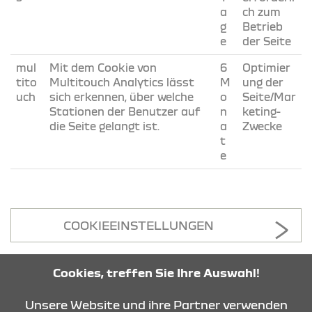
a
ch zum
g
Betrieb
e
der Seite
mul
Mit dem Cookie von
6
Optimier
tito
Multitouch Analytics lässt
M
ung der
uch
sich erkennen, über welche
o
Seite/Mar
Stationen der Benutzer auf
n
keting-
die Seite gelangt ist.
a
Zwecke
t
e
COOKIEEINSTELLUNGEN
Cookies, treffen Sie Ihre Auswahl!
KONTAKT & ANFAHRT
Unsere Website und ihre Partner verwenden